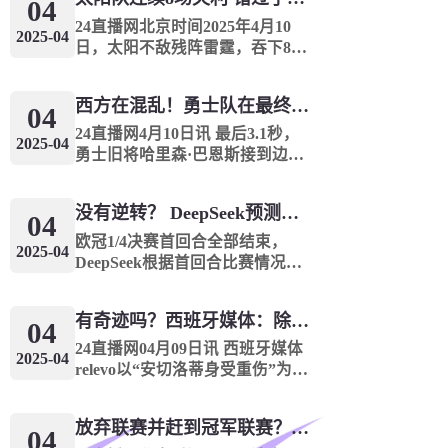
火箭分别锁定西部前两名，骑士
04
凯尔特人分别锁定东部前两名，
24直播网北京时间2025年4月10
2025-04
魔术...
日，太阳不敌残阵雷霆，吞下8连
败的同时，战绩来到35胜45负。
独行侠目前38胜42负，太阳35
西方在混乱！勇士队在最终成绩中排名第七 湖人队晋级季后赛 火箭向快船送了礼物
胜，在仅剩两场比赛的情况下，
04
无论如何他们也无法超过独行
24直播网4月10日讯 最后3.1秒，
2025-04
侠，这也意...
勇士旧将哈里森·巴恩斯接到边线
球，顶着巴特勒的防守，高难度
后仰出手三分球压哨命中，帮助
没有逆转？ DeepSeek预测冠军联赛的第二回合：4支球队在第一回合中获胜 枪手输了
马刺114比111绝杀勇士。曾经的
04
湾区黑鹰用三分绝杀狠狠地...
欧冠1/4决赛首回合全部结束，
2025-04
DeepSeek根据首回合比赛情况，
联系球队在2024/25赛季的表现，
对次回合比赛进行了预测，首回
有奇迹吗？西班牙媒体：除非皇马转过身赢得西甲或欧洲冠军
合赢球的4支球队均晋级。阿森纳
04
vs皇马阿森纳首回合主场3球大...
24直播网04月09日讯 西班牙媒体
2025-04
relevo以“安切洛蒂身受重伤”为
题，表达了对安帅执教皇马前景
的悲观。文章编译如下很少有人
放弃联赛并赶到冠军联赛？阿森纳没有希望赢得英超杯 赢得欧洲冠军的可能性
预料到皇马会在赛季这个阶段依
04