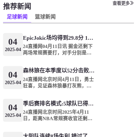
查看更多
推荐新闻
足球新闻
篮球新闻
Epic️Jokic场均得到29.8分 12.8个篮板和10.2次助攻 平均三双很容易吗？
04
24直播网04月11日讯 掘金还剩下
2025-04
两场常规赛要打，对手分别是灰
熊和火箭。赛季至今，掘金球星
约基奇出战68场比赛一共拿到
森林狼在本季度以52分击败了灰熊！一个部分中的21个中有18个！骑着摇头丸的战士第六 湖船不舒服
2027分869篮板696助攻，最后两
04
场常规赛如果全部出战，他只
24直播网北京时间4月11日，勇士
2025-04
需...
狂喜，见证森林狼暴打灰熊，一
节52分血虐对手，单节21中18，
还有天理吗？我们从来没有见到
季后赛排名模式:5球队已得到确认 西方有一支悲惨的3-8队
NBA这么疯狂的进攻表演，森林
04
狼对阵灰熊的第3节，狼队打出了
24直播网北京时间2025年4月11
2025-04
单节52...
日，距离NBA常规赛收官还剩3
个比赛日，而东西部前10名排名
形势还非常不明朗。目前，雷霆
太阳队连续8场失利 错过了季后赛 1.5亿巨人完全失败了